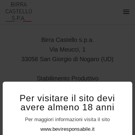
Birra Castello s.p.a.
Via Meucci, 1
33058 San Giorgio di Nogaro (UD)
Stabilimento Produttivo
Viale Vittorio Veneto 78
Per visitare il sito devi
32034 – Pedavena (BL)
avere almeno 18 anni
servizioconsumatori@birracastello.it
Seguici su
Per maggiori informazioni visita il sito
P.I. 01994920302
www.beviresponsabile.it