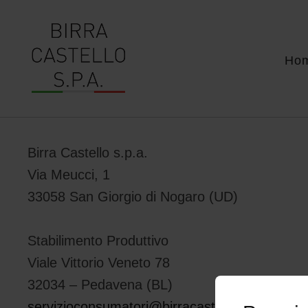
Ho
Birra Castello s.p.a.
Via Meucci, 1
33058 San Giorgio di Nogaro (UD)
Stabilimento Produttivo
Viale Vittorio Veneto 78
32034 – Pedavena (BL)
servizioconsumatori@birracastello.it