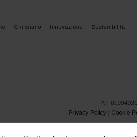
me
Chi siamo
Innovazione
Sostenibilità
P.I. 0199492
Privacy Policy
|
Cookie Po