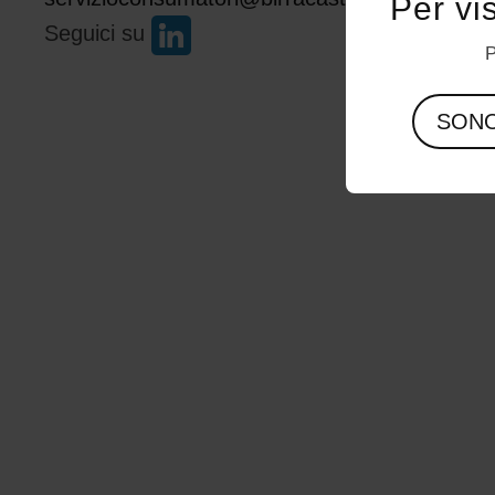
Per vi
Seguici su
P
SON