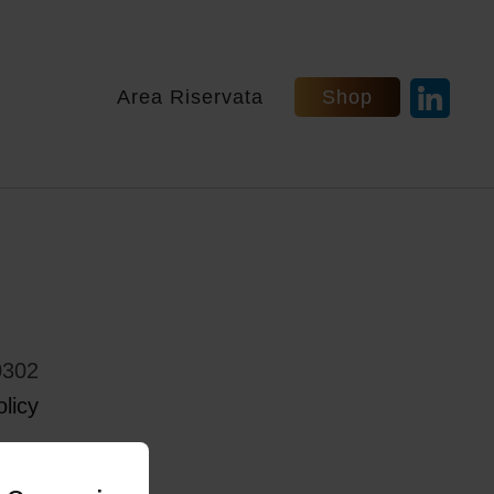
Area Riservata
Shop
0302
licy