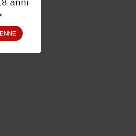
18 anni
it
ENNE