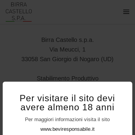
Birra Castello s.p.a.
Via Meucci, 1
33058 San Giorgio di Nogaro (UD)
Stabilimento Produttivo
Viale Vittorio Veneto 78
Per visitare il sito devi
32034 – Pedavena (BL)
avere almeno 18 anni
servizioconsumatori@birracastello.it
Seguici su
Per maggiori informazioni visita il sito
P.I. 01994920302
www.beviresponsabile.it