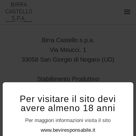
Birra Castello s.p.a.
Via Meucci, 1
33058 San Giorgio di Nogaro (UD)
Stabilimento Produttivo
Viale Vittorio Veneto 78
Per visitare il sito devi
32034 – Pedavena (BL)
avere almeno 18 anni
servizioconsumatori@birracastello.it
Seguici su
Per maggiori informazioni visita il sito
P.I. 01994920302
www.beviresponsabile.it