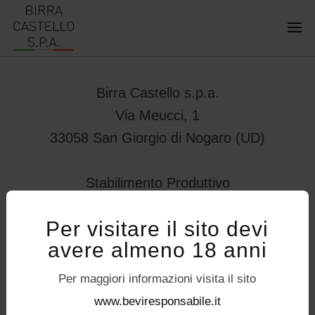
Birra Castello s.p.a.
Via Meucci, 1
33058 San Giorgio di Nogaro (UD)
Stabilimento Produttivo
Viale Vittorio Veneto 78
Per visitare il sito devi
32034 – Pedavena (BL)
avere almeno 18 anni
servizioconsumatori@birracastello.it
Seguici su
Per maggiori informazioni visita il sito
P.I. 01994920302
www.beviresponsabile.it