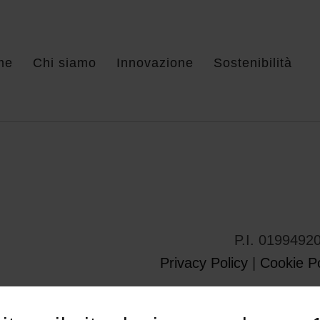
me
Chi siamo
Innovazione
Sostenibilità
P.I. 0199492
Privacy Policy
|
Cookie Po