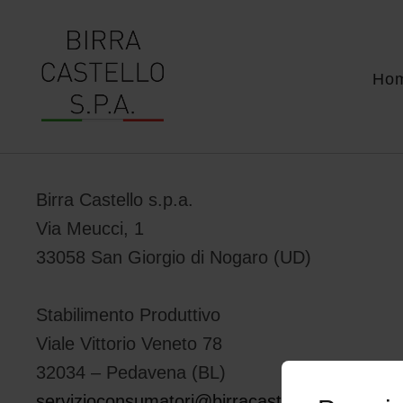
Ho
Birra Castello s.p.a.
Via Meucci, 1
33058 San Giorgio di Nogaro (UD)
Stabilimento Produttivo
Viale Vittorio Veneto 78
32034 – Pedavena (BL)
servizioconsumatori@birracastello.it