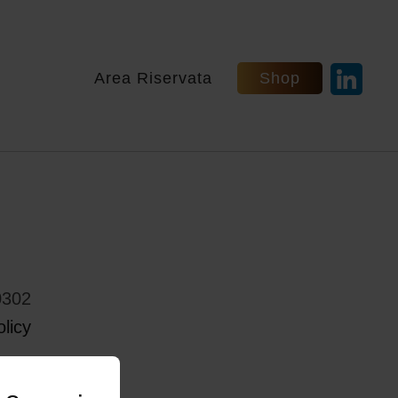
Area Riservata
Shop
0302
licy