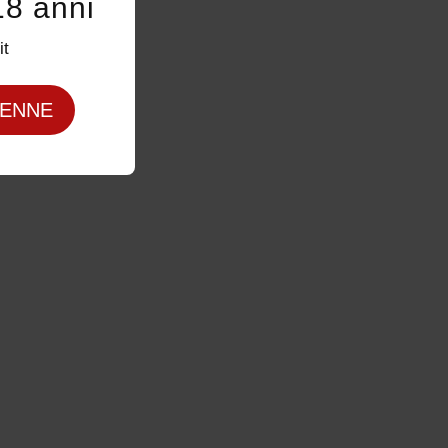
18 anni
it
ENNE