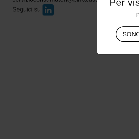
Per vi
Seguici su
P
SON