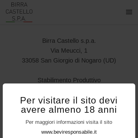
Birra Castello s.p.a.
Via Meucci, 1
33058 San Giorgio di Nogaro (UD)
Stabilimento Produttivo
Viale Vittorio Veneto 78
Per visitare il sito devi
32034 – Pedavena (BL)
avere almeno 18 anni
servizioconsumatori@birracastello.it
Seguici su
Per maggiori informazioni visita il sito
P.I. 01994920302
www.beviresponsabile.it