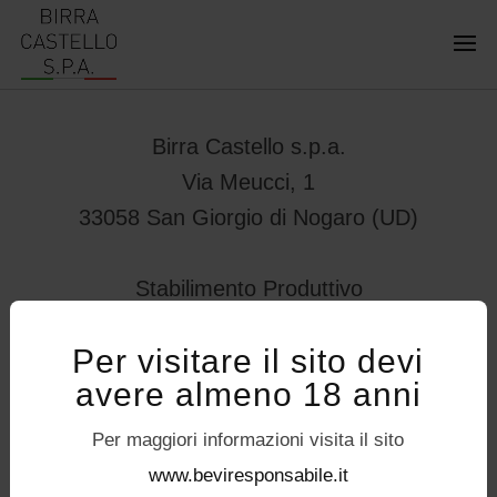
Birra Castello s.p.a.
Via Meucci, 1
33058 San Giorgio di Nogaro (UD)
Stabilimento Produttivo
Viale Vittorio Veneto 78
Per visitare il sito devi
32034 – Pedavena (BL)
avere almeno 18 anni
servizioconsumatori@birracastello.it
Seguici su
Per maggiori informazioni visita il sito
P.I. 01994920302
www.beviresponsabile.it