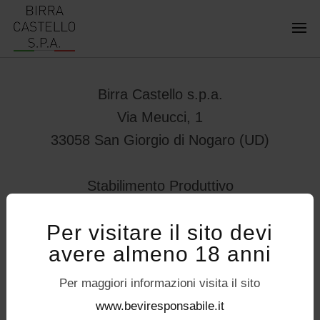
Birra Castello s.p.a.
Via Meucci, 1
33058 San Giorgio di Nogaro (UD)
Stabilimento Produttivo
Viale Vittorio Veneto 78
Per visitare il sito devi
32034 – Pedavena (BL)
avere almeno 18 anni
servizioconsumatori@birracastello.it
Seguici su
Per maggiori informazioni visita il sito
P.I. 01994920302
www.beviresponsabile.it