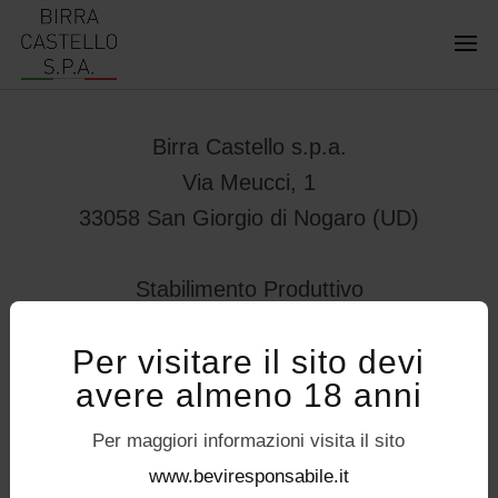
Birra Castello s.p.a.
Via Meucci, 1
33058 San Giorgio di Nogaro (UD)
Stabilimento Produttivo
Viale Vittorio Veneto 78
Per visitare il sito devi
32034 – Pedavena (BL)
avere almeno 18 anni
servizioconsumatori@birracastello.it
Seguici su
Per maggiori informazioni visita il sito
P.I. 01994920302
www.beviresponsabile.it