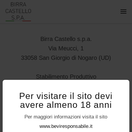
Birra Castello s.p.a.
Via Meucci, 1
33058 San Giorgio di Nogaro (UD)
Stabilimento Produttivo
Viale Vittorio Veneto 78
Per visitare il sito devi
32034 – Pedavena (BL)
avere almeno 18 anni
servizioconsumatori@birracastello.it
Seguici su
Per maggiori informazioni visita il sito
P.I. 01994920302
www.beviresponsabile.it