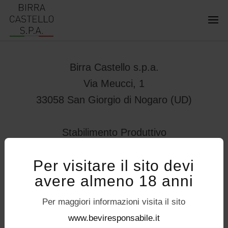
Birra Castello s.p.a.
Via Meucci, 1
33058 San Giorgio di Nogaro (UD)
Stabilimento Produttivo
Viale Vittorio Veneto 78
Per visitare il sito devi
32034 – Pedavena (BL)
avere almeno 18 anni
servizioconsumatori@birracastello.it
Seguici su
Per maggiori informazioni visita il sito
P.I. 01994920302
www.beviresponsabile.it