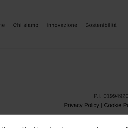
me
Chi siamo
Innovazione
Sostenibilità
P.I. 0199492
Privacy Policy
|
Cookie Po