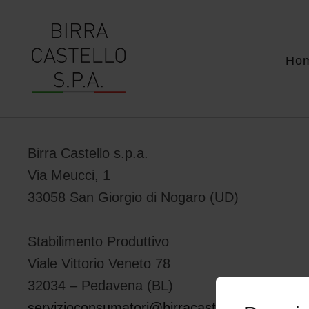
Ho
Birra Castello s.p.a.
Via Meucci, 1
33058 San Giorgio di Nogaro (UD)
Stabilimento Produttivo
Viale Vittorio Veneto 78
32034 – Pedavena (BL)
servizioconsumatori@birracastello.it