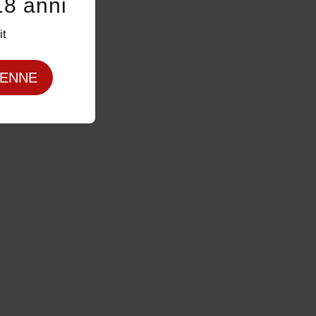
18 anni
it
ENNE