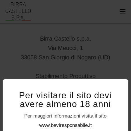
Birra Castello s.p.a.
Via Meucci, 1
33058 San Giorgio di Nogaro (UD)
Stabilimento Produttivo
Viale Vittorio Veneto 78
Per visitare il sito devi
32034 – Pedavena (BL)
avere almeno 18 anni
servizioconsumatori@birracastello.it
Seguici su
Per maggiori informazioni visita il sito
P.I. 01994920302
www.beviresponsabile.it