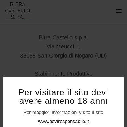
Birra Castello s.p.a.
Via Meucci, 1
33058 San Giorgio di Nogaro (UD)
Stabilimento Produttivo
Viale Vittorio Veneto 78
Per visitare il sito devi
32034 – Pedavena (BL)
avere almeno 18 anni
servizioconsumatori@birracastello.it
Seguici su
Per maggiori informazioni visita il sito
P.I. 01994920302
www.beviresponsabile.it