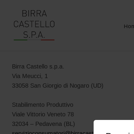
Ho
Birra Castello s.p.a.
Via Meucci, 1
33058 San Giorgio di Nogaro (UD)
Stabilimento Produttivo
Viale Vittorio Veneto 78
32034 – Pedavena (BL)
servizioconsumatori@birracastello.it