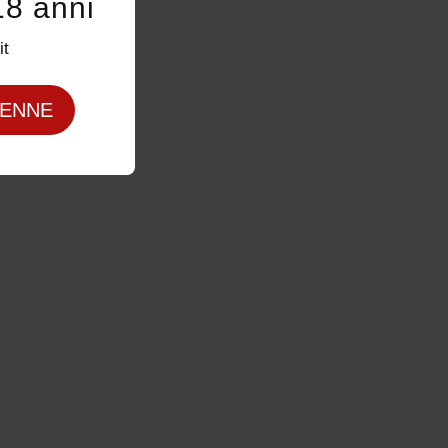
18 anni
it
ENNE