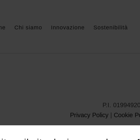
me
Chi siamo
Innovazione
Sostenibilità
P.I. 0199492
Privacy Policy
|
Cookie Po