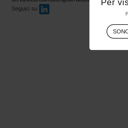
Per vi
Seguici su
P
SON