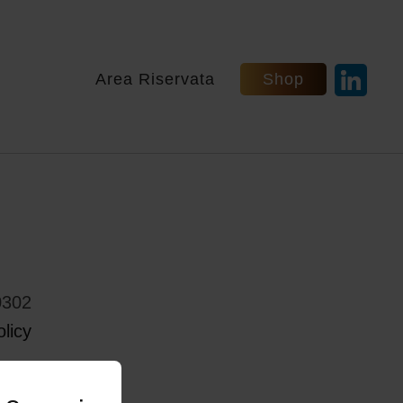
Area Riservata
Shop
0302
licy