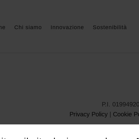
me
Chi siamo
Innovazione
Sostenibilità
P.I. 0199492
Privacy Policy
|
Cookie Po