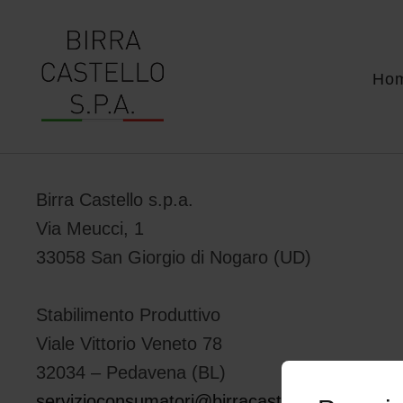
Ho
Birra Castello s.p.a.
Via Meucci, 1
33058 San Giorgio di Nogaro (UD)
Stabilimento Produttivo
Viale Vittorio Veneto 78
32034 – Pedavena (BL)
servizioconsumatori@birracastello.it