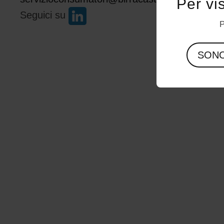
Per vi
Seguici su
P
SON