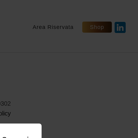
Area Riservata
Shop
0302
licy