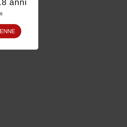
18 anni
it
ENNE