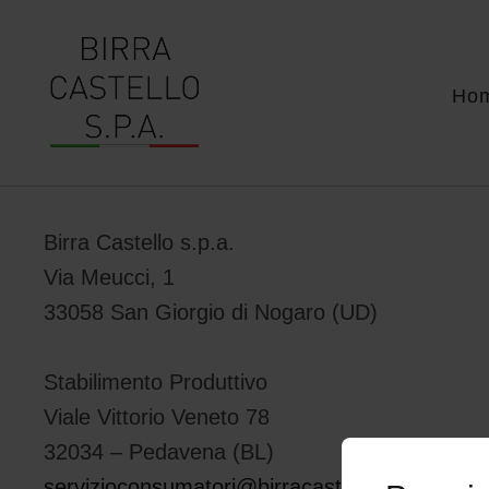
Ho
Birra Castello s.p.a.
Via Meucci, 1
33058 San Giorgio di Nogaro (UD)
Stabilimento Produttivo
Viale Vittorio Veneto 78
32034 – Pedavena (BL)
servizioconsumatori@birracastello.it