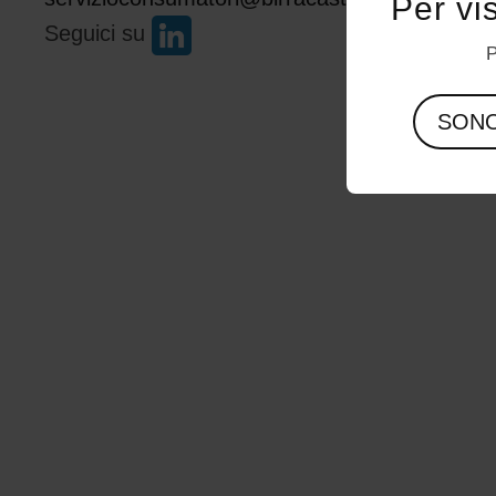
Per vi
Seguici su
P
SON