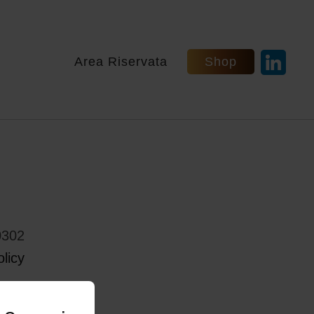
Area Riservata
Shop
0302
licy