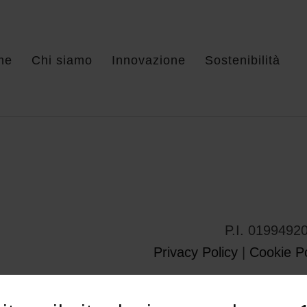
me
Chi siamo
Innovazione
Sostenibilità
P.I. 0199492
Privacy Policy
|
Cookie Po