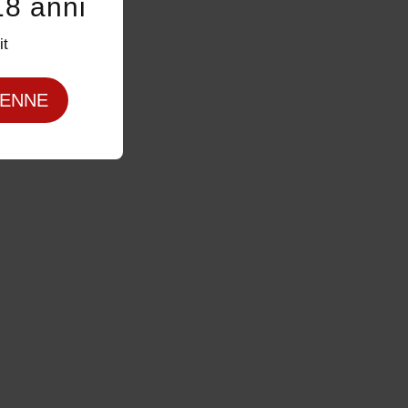
18 anni
it
ENNE