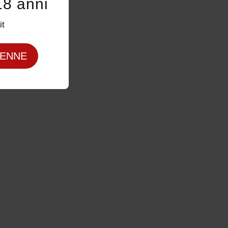
18 anni
it
ENNE