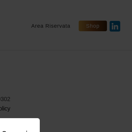
Area Riservata
Shop
0302
licy