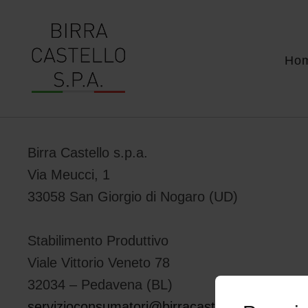
Ho
Birra Castello s.p.a.
Via Meucci, 1
33058 San Giorgio di Nogaro (UD)
Stabilimento Produttivo
Viale Vittorio Veneto 78
32034 – Pedavena (BL)
servizioconsumatori@birracastello.it