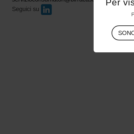
Per vi
Seguici su
P
SON