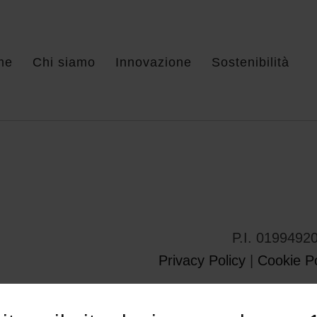
me
Chi siamo
Innovazione
Sostenibilità
P.I. 0199492
Privacy Policy
|
Cookie Po