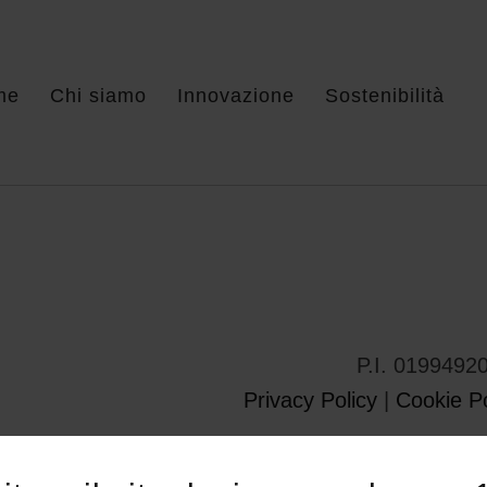
me
Chi siamo
Innovazione
Sostenibilità
P.I. 0199492
Privacy Policy
|
Cookie Po