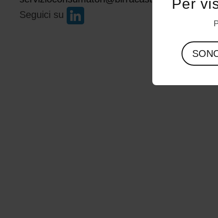
Per vi
Seguici su
P
SON