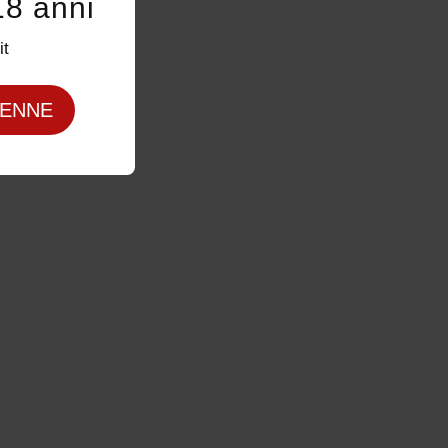
18 anni
it
ENNE