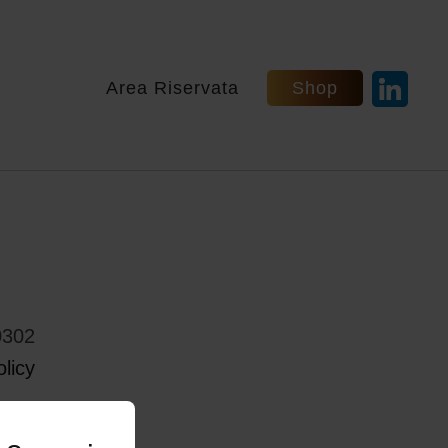
Area Riservata
Shop
0302
licy