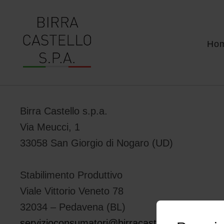
Ho
Birra Castello s.p.a.
Via Meucci, 1
33058 San Giorgio di Nogaro (UD)
Stabilimento Produttivo
Viale Vittorio Veneto 78
32034 – Pedavena (BL)
servizioconsumatori@birracastello.it