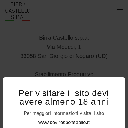
Birra Castello s.p.a.
Via Meucci, 1
33058 San Giorgio di Nogaro (UD)
Stabilimento Produttivo
Viale Vittorio Veneto 78
Per visitare il sito devi
32034 – Pedavena (BL)
avere almeno 18 anni
servizioconsumatori@birracastello.it
Seguici su
Per maggiori informazioni visita il sito
P.I. 01994920302
www.beviresponsabile.it