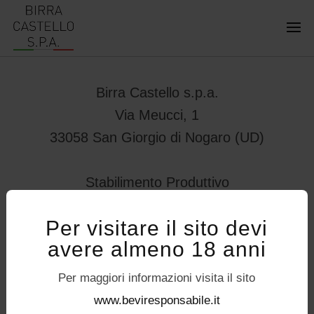
Birra Castello s.p.a.
Via Meucci, 1
33058 San Giorgio di Nogaro (UD)
Stabilimento Produttivo
Viale Vittorio Veneto 78
Per visitare il sito devi
32034 – Pedavena (BL)
avere almeno 18 anni
servizioconsumatori@birracastello.it
Seguici su
Per maggiori informazioni visita il sito
P.I. 01994920302
www.beviresponsabile.it