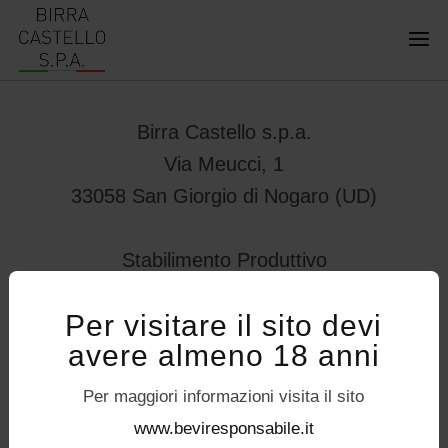
Birra Castello s.p.a.
Via Meucci, 1
33058 San Giorgio di Nogaro (UD)
Stabilimento Produttivo
Viale Vittorio Veneto 78
Per visitare il sito devi
32034 – Pedavena (BL)
avere almeno 18 anni
servizioconsumatori@birracastello.it
Seguici su
Per maggiori informazioni visita il sito
P.I. 01994920302
www.beviresponsabile.it