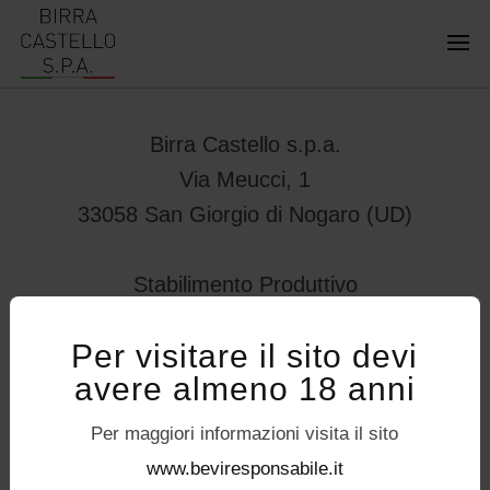
Birra Castello s.p.a.
Via Meucci, 1
33058 San Giorgio di Nogaro (UD)
Stabilimento Produttivo
Viale Vittorio Veneto 78
Per visitare il sito devi
32034 – Pedavena (BL)
avere almeno 18 anni
servizioconsumatori@birracastello.it
Seguici su
Per maggiori informazioni visita il sito
P.I. 01994920302
www.beviresponsabile.it