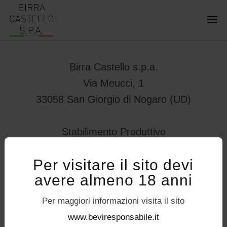
Birra Castello s.p.a.
Via Meucci, 1
33058 San Giorgio di Nogaro (UD)
Stabilimento Produttivo
Viale Vittorio Veneto 78
Per visitare il sito devi
32034 – Pedavena (BL)
avere almeno 18 anni
servizioconsumatori@birracastello.it
Seguici su
Per maggiori informazioni visita il sito
P.I. 01994920302
www.beviresponsabile.it