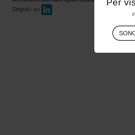
Per vi
Seguici su
P
SON