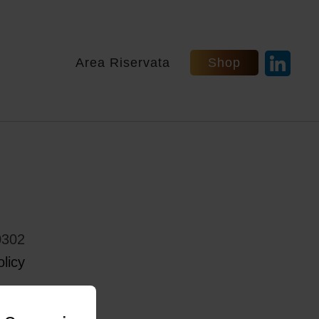
Area Riservata
Shop
0302
licy