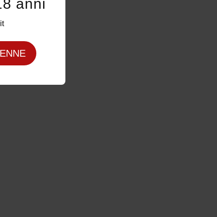
18 anni
it
ENNE