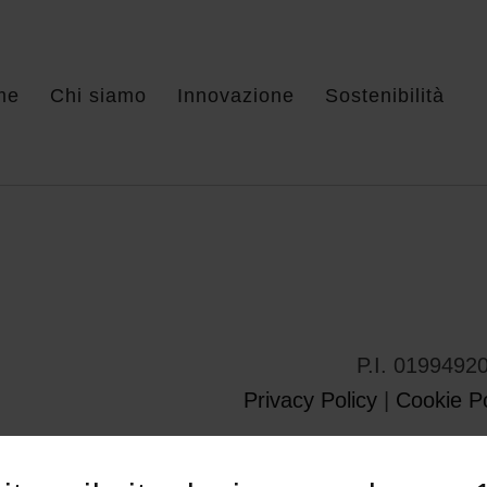
me
Chi siamo
Innovazione
Sostenibilità
P.I. 0199492
Privacy Policy
|
Cookie Po