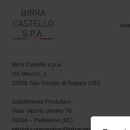
Ho
Birra Castello s.p.a.
Via Meucci, 1
33058 San Giorgio di Nogaro (UD)
Stabilimento Produttivo
Viale Vittorio Veneto 78
32034 – Pedavena (BL)
servizioconsumatori@birracastello.it