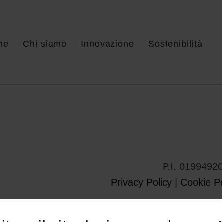
me
Chi siamo
Innovazione
Sostenibilità
P.I. 0199492
Privacy Policy
|
Cookie Po