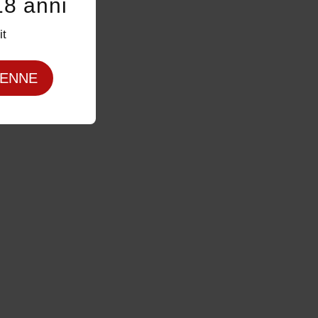
18 anni
it
ENNE