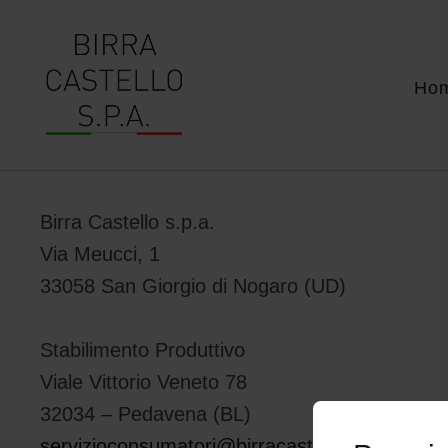
Ho
Birra Castello s.p.a.
Via Meucci, 1
33058 San Giorgio di Nogaro (UD)
Stabilimento Produttivo
Viale Vittorio Veneto 78
32034 – Pedavena (BL)
servizioconsumatori@birracastello.it