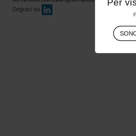
Per vi
Seguici su
P
SON