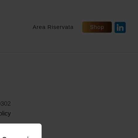
Area Riservata
Shop
0302
licy