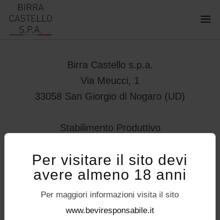
Birra Castello s.p.a.
Via Meucci, 1
33058 San Giorgio di Nogaro (UD)
Stabilimento Produttivo
Viale Vittorio Veneto 78
Per visitare il sito devi
32034 – Pedavena (BL)
avere almeno 18 anni
servizioconsumatori@birracastello.it
Seguici su
Per maggiori informazioni visita il sito
P.I. 01994920302
www.beviresponsabile.it