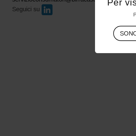
Per vi
Seguici su
P
SON