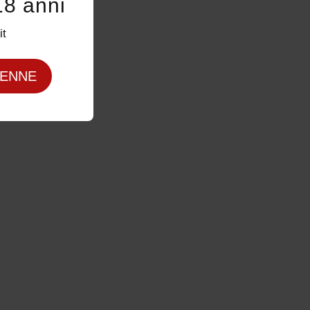
18 anni
it
ENNE