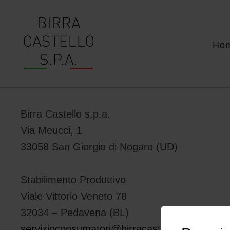
Ho
Birra Castello s.p.a.
Via Meucci, 1
33058 San Giorgio di Nogaro (UD)
Stabilimento Produttivo
Viale Vittorio Veneto 78
32034 – Pedavena (BL)
servizioconsumatori@birracastello.it