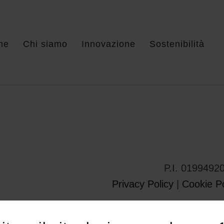
me
Chi siamo
Innovazione
Sostenibilità
P.I. 0199492
Privacy Policy
|
Cookie Po