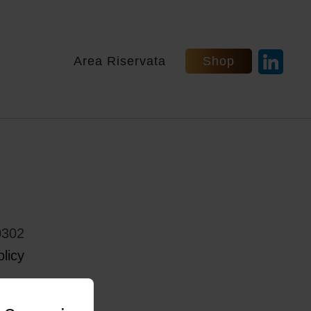
Area Riservata
Shop
0302
licy