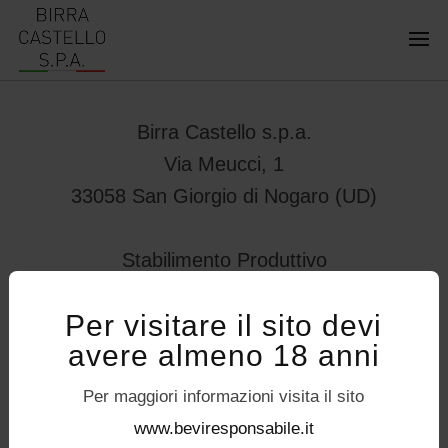
Birra Castello s.p.a.
Via Meucci, 1
33058 San Giorgio di Nogaro (UD)
Stabilimento Produttivo
Viale Vittorio Veneto 78
Per visitare il sito devi
32034 – Pedavena (BL)
avere almeno 18 anni
servizioconsumatori@birracastello.it
Seguici su
Per maggiori informazioni visita il sito
P.I. 01994920302
www.beviresponsabile.it