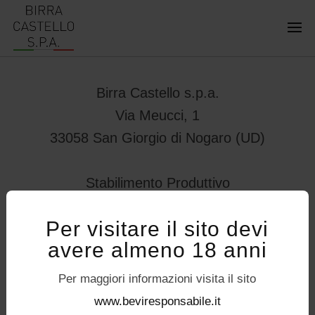
Birra Castello s.p.a.
Via Meucci, 1
33058 San Giorgio di Nogaro (UD)
Stabilimento Produttivo
Viale Vittorio Veneto 78
Per visitare il sito devi
32034 – Pedavena (BL)
avere almeno 18 anni
servizioconsumatori@birracastello.it
Seguici su
Per maggiori informazioni visita il sito
P.I. 01994920302
www.beviresponsabile.it