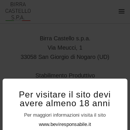
Birra Castello s.p.a.
Via Meucci, 1
33058 San Giorgio di Nogaro (UD)
Stabilimento Produttivo
Viale Vittorio Veneto 78
Per visitare il sito devi
32034 – Pedavena (BL)
avere almeno 18 anni
servizioconsumatori@birracastello.it
Seguici su
Per maggiori informazioni visita il sito
P.I. 01994920302
www.beviresponsabile.it