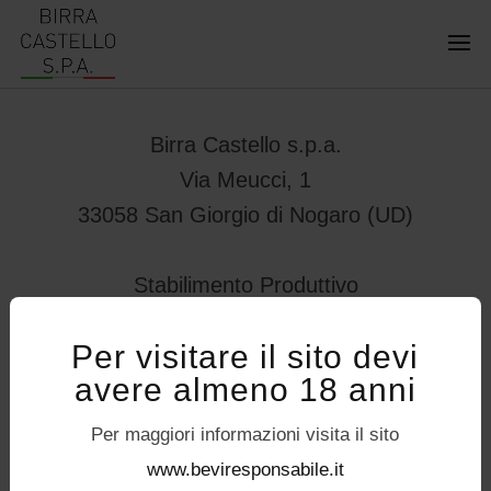
Birra Castello s.p.a.
Via Meucci, 1
33058 San Giorgio di Nogaro (UD)
Stabilimento Produttivo
Viale Vittorio Veneto 78
Per visitare il sito devi
32034 – Pedavena (BL)
avere almeno 18 anni
servizioconsumatori@birracastello.it
Seguici su
Per maggiori informazioni visita il sito
P.I. 01994920302
www.beviresponsabile.it