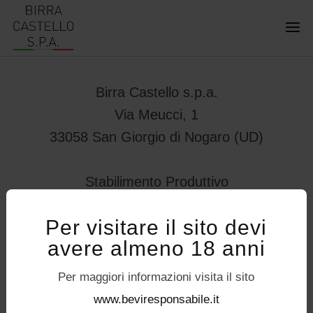
Birra Castello s.p.a.
Via Meucci, 1
33058 San Giorgio di Nogaro (UD)
Stabilimento Produttivo
Viale Vittorio Veneto 78
Per visitare il sito devi
32034 – Pedavena (BL)
avere almeno 18 anni
servizioconsumatori@birracastello.it
Seguici su
Per maggiori informazioni visita il sito
P.I. 01994920302
www.beviresponsabile.it