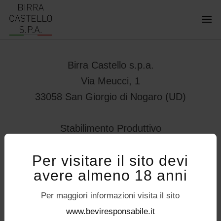
Birra Castello s.p.a.
Via Meucci, 1
33058 San Giorgio di Nogaro (UD)
Stabilimento Produttivo
Viale Vittorio Veneto 78
Per visitare il sito devi
32034 – Pedavena (BL)
avere almeno 18 anni
servizioconsumatori@birracastello.it
Seguici su
Per maggiori informazioni visita il sito
P.I. 01994920302
www.beviresponsabile.it