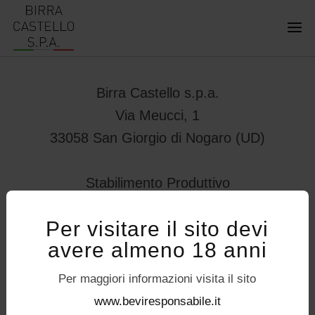
Birra Castello s.p.a.
Via Meucci, 1
33058 San Giorgio di Nogaro (UD)
Stabilimento Produttivo
Viale Vittorio Veneto 78
Per visitare il sito devi
32034 – Pedavena (BL)
avere almeno 18 anni
servizioconsumatori@birracastello.it
Seguici su
Per maggiori informazioni visita il sito
P.I. 01994920302
www.beviresponsabile.it