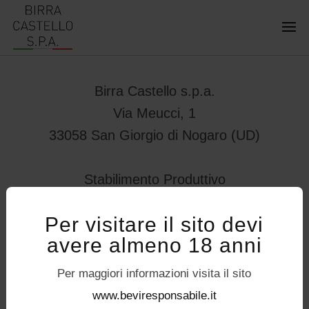
Birra Castello s.p.a.
Via Meucci, 1
33058 San Giorgio di Nogaro (UD)
Stabilimento Produttivo
Viale Vittorio Veneto 78
Per visitare il sito devi
32034 – Pedavena (BL)
avere almeno 18 anni
servizioconsumatori@birracastello.it
Seguici su
Per maggiori informazioni visita il sito
P.I. 01994920302
www.beviresponsabile.it