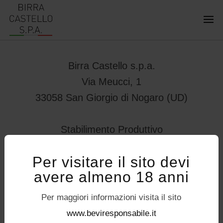
Birra Castello s.p.a.
Via Meucci, 1
33058 San Giorgio di Nogaro (UD)
Stabilimento Produttivo
Viale Vittorio Veneto 78
Per visitare il sito devi
32034 – Pedavena (BL)
avere almeno 18 anni
servizioconsumatori@birracastello.it
Seguici su
Per maggiori informazioni visita il sito
P.I. 01994920302
www.beviresponsabile.it