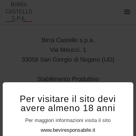
Birra Castello s.p.a.
Via Meucci, 1
33058 San Giorgio di Nogaro (UD)
Stabilimento Produttivo
Viale Vittorio Veneto 78
Per visitare il sito devi
32034 – Pedavena (BL)
avere almeno 18 anni
servizioconsumatori@birracastello.it
Seguici su
Per maggiori informazioni visita il sito
P.I. 01994920302
www.beviresponsabile.it