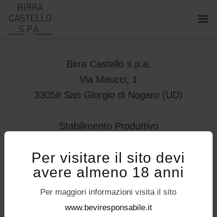
Birra Castello s.p.a.
Via Meucci, 1
33058 San Giorgio di Nogaro (UD)
Stabilimento Produttivo
Viale Vittorio Veneto 78
Per visitare il sito devi
32034 – Pedavena (BL)
avere almeno 18 anni
servizioconsumatori@birracastello.it
Seguici su
Per maggiori informazioni visita il sito
P.I. 01994920302
www.beviresponsabile.it