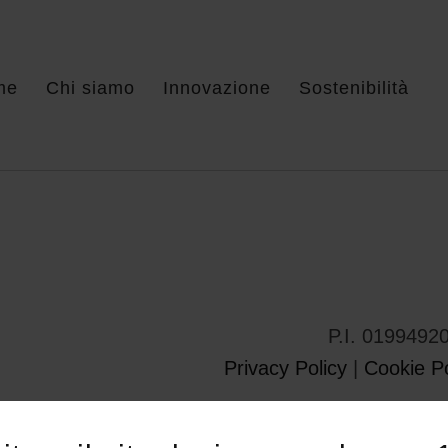
me
Chi siamo
Innovazione
Sostenibilità
P.I. 0199492
Privacy Policy
|
Cookie Po