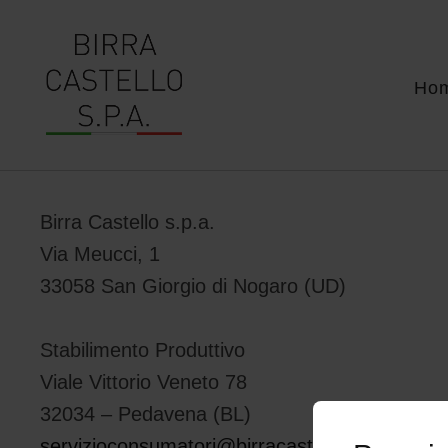
Ho
Birra Castello s.p.a.
Via Meucci, 1
33058 San Giorgio di Nogaro (UD)
Stabilimento Produttivo
Viale Vittorio Veneto 78
32034 – Pedavena (BL)
servizioconsumatori@birracastello.it