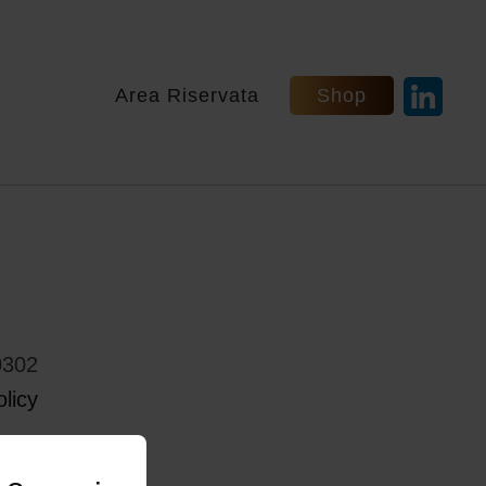
Area Riservata
Shop
0302
licy