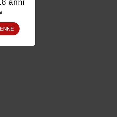
18 anni
it
ENNE