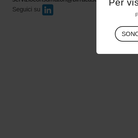
Per vi
Seguici su
P
SON