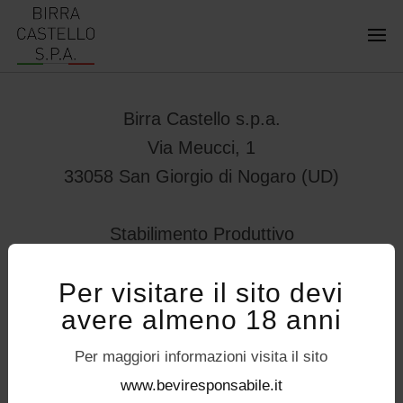
Birra Castello s.p.a.
Via Meucci, 1
33058 San Giorgio di Nogaro (UD)
Stabilimento Produttivo
Viale Vittorio Veneto 78
Per visitare il sito devi
32034 – Pedavena (BL)
avere almeno 18 anni
servizioconsumatori@birracastello.it
Seguici su
Per maggiori informazioni visita il sito
P.I. 01994920302
www.beviresponsabile.it