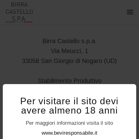
Birra Castello s.p.a.
Via Meucci, 1
33058 San Giorgio di Nogaro (UD)
Stabilimento Produttivo
Viale Vittorio Veneto 78
Per visitare il sito devi
32034 – Pedavena (BL)
avere almeno 18 anni
servizioconsumatori@birracastello.it
Seguici su
Per maggiori informazioni visita il sito
P.I. 01994920302
www.beviresponsabile.it