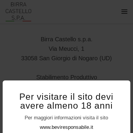
Birra Castello s.p.a.
Via Meucci, 1
33058 San Giorgio di Nogaro (UD)
Stabilimento Produttivo
Viale Vittorio Veneto 78
Per visitare il sito devi
32034 – Pedavena (BL)
avere almeno 18 anni
servizioconsumatori@birracastello.it
Seguici su
Per maggiori informazioni visita il sito
P.I. 01994920302
www.beviresponsabile.it