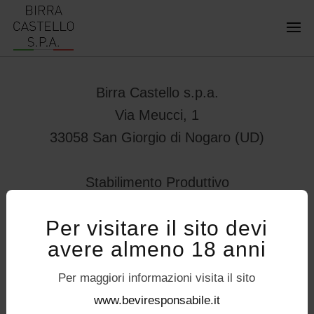
Birra Castello s.p.a.
Via Meucci, 1
33058 San Giorgio di Nogaro (UD)
Stabilimento Produttivo
Viale Vittorio Veneto 78
Per visitare il sito devi
32034 – Pedavena (BL)
avere almeno 18 anni
servizioconsumatori@birracastello.it
Seguici su
Per maggiori informazioni visita il sito
P.I. 01994920302
www.beviresponsabile.it