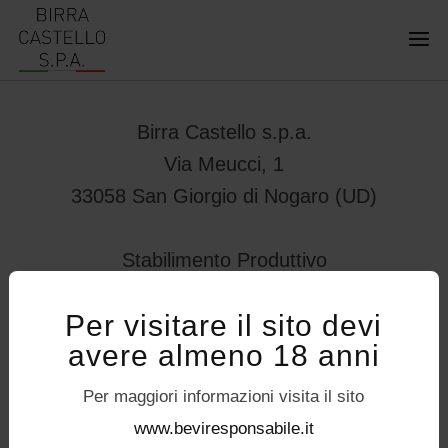
Birra Castello s.p.a.
Via Meucci, 1
33058 San Giorgio di Nogaro (UD)
Stabilimento Produttivo
Viale Vittorio Veneto 78
Per visitare il sito devi
32034 – Pedavena (BL)
avere almeno 18 anni
servizioconsumatori@birracastello.it
Seguici su
Per maggiori informazioni visita il sito
P.I. 01994920302
www.beviresponsabile.it