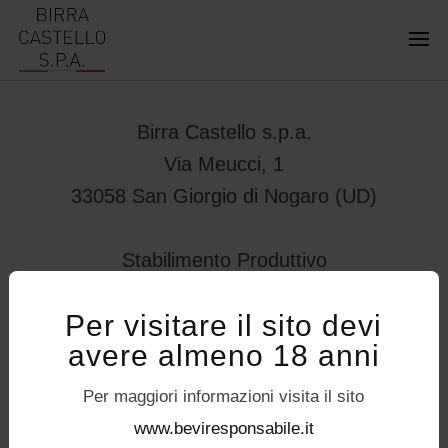
Birra Castello s.p.a.
Via Meucci, 1
33058 San Giorgio di Nogaro (UD)
Stabilimento Produttivo
Viale Vittorio Veneto 78
Per visitare il sito devi
32034 – Pedavena (BL)
avere almeno 18 anni
servizioconsumatori@birracastello.it
Seguici su
Per maggiori informazioni visita il sito
P.I. 01994920302
www.beviresponsabile.it