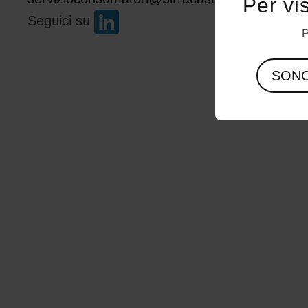
Per vi
Seguici su
P
SON