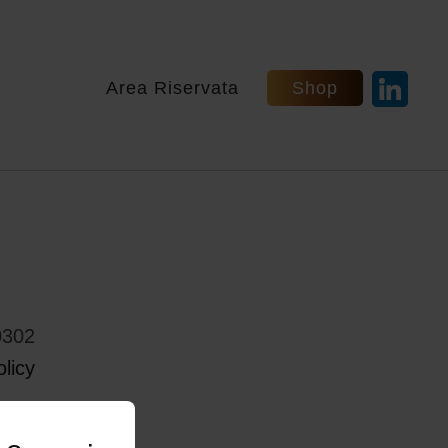
Area Riservata
Shop
0302
licy