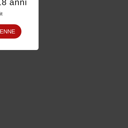
18 anni
it
ENNE