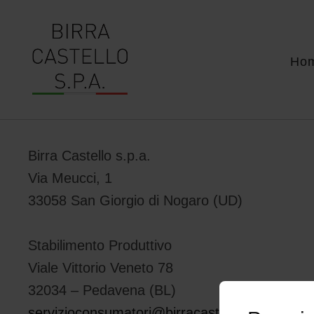
Ho
Birra Castello s.p.a.
Via Meucci, 1
33058 San Giorgio di Nogaro (UD)
Stabilimento Produttivo
Viale Vittorio Veneto 78
32034 – Pedavena (BL)
servizioconsumatori@birracastello.it