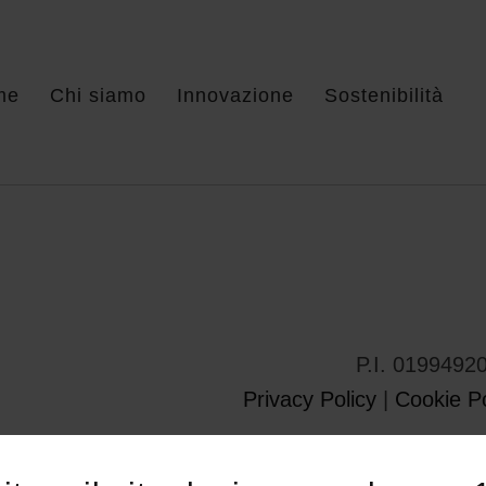
me
Chi siamo
Innovazione
Sostenibilità
P.I. 0199492
Privacy Policy
|
Cookie Po